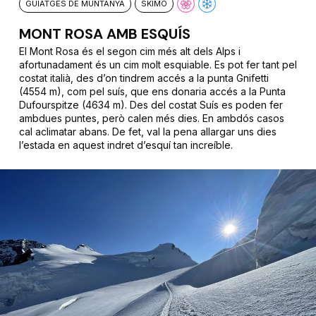
GUIATGES DE MUNTANYA
SKIMO
MONT ROSA AMB ESQUÍS
El Mont Rosa és el segon cim més alt dels Alps i
afortunadament és un cim molt esquiable. Es pot fer tant pel
costat italià, des d’on tindrem accés a la punta Gnifetti
(4554 m), com pel suís, que ens donaria accés a la Punta
Dufourspitze (4634 m). Des del costat Suís es poden fer
ambdues puntes, però calen més dies. En ambdós casos
cal aclimatar abans. De fet, val la pena allargar uns dies
l’estada en aquest indret d’esquí tan increíble.