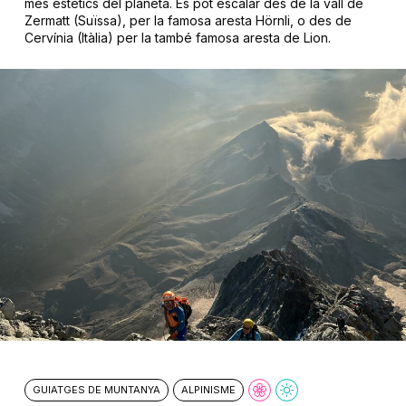
més estètics del planeta. Es pot escalar des de la vall de
Zermatt (Suïssa), per la famosa aresta Hörnli, o des de
Cervínia (Itàlia) per la també famosa aresta de Lion.
GUIATGES DE MUNTANYA
ALPINISME