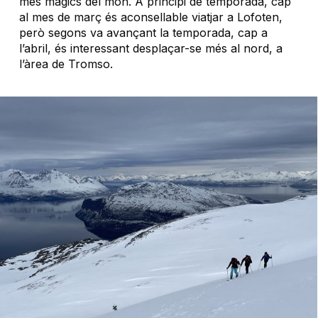
més màgics del món. A principi de temporada, cap
al mes de març és aconsellable viatjar a Lofoten,
però segons va avançant la temporada, cap a
l’abril, és interessant desplaçar-se més al nord, a
l’àrea de Tromso.