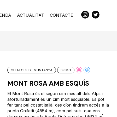
ENDA
ACTUALITAT
CONTACTE
GUIATGES DE MUNTANYA
SKIMO
MONT ROSA AMB ESQUÍS
El Mont Rosa és el segon cim més alt dels Alps i
afortunadament és un cim molt esquiable. Es pot
fer tant pel costat italià, des d’on tindrem accés a la
punta Gnifetti (4554 m), com pel suís, que ens
donaria accés a la Punta Dufourspitze (4634 m).