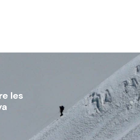
re les
ya