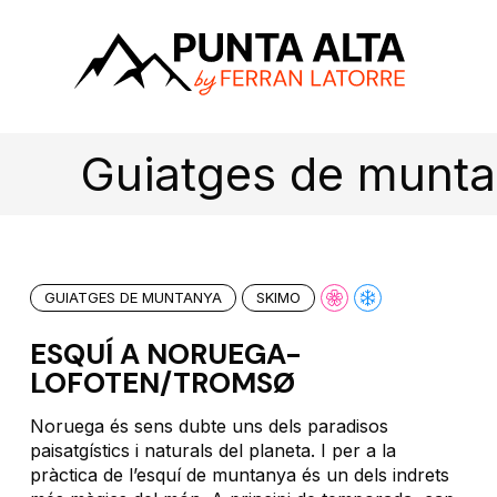
Guiatges de munt
GUIATGES DE MUNTANYA
SKIMO
ESQUÍ A NORUEGA-
LOFOTEN/TROMSØ
Noruega és sens dubte uns dels paradisos
paisatgístics i naturals del planeta. I per a la
pràctica de l’esquí de muntanya és un dels indrets