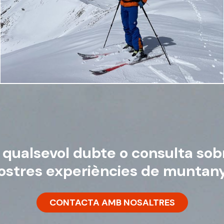
 qualsevol dubte o consulta sob
ostres experiències de muntan
CONTACTA AMB NOSALTRES