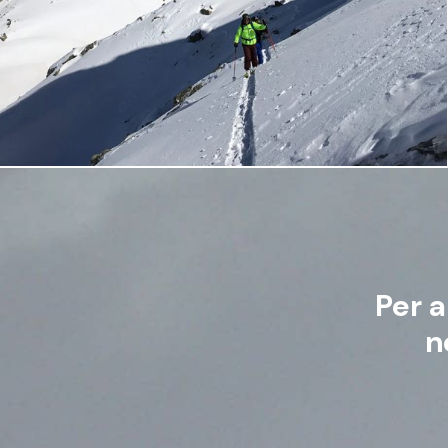
Per a
n