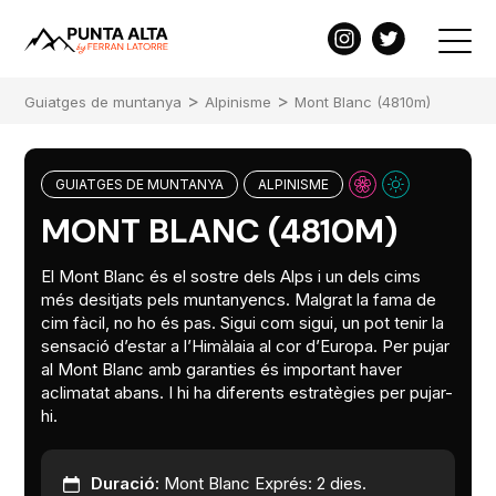
>
>
Guiatges de muntanya
Alpinisme
Mont Blanc (4810m)
GUIATGES DE MUNTANYA
ALPINISME
MONT BLANC (4810M)
El Mont Blanc és el sostre dels Alps i un dels cims
més desitjats pels muntanyencs. Malgrat la fama de
cim fàcil, no ho és pas. Sigui com sigui, un pot tenir la
sensació d’estar a l’Himàlaia al cor d’Europa. Per pujar
al Mont Blanc amb garanties és important haver
aclimatat abans. I hi ha diferents estratègies per pujar-
hi.
Duració:
Mont Blanc Exprés: 2 dies.