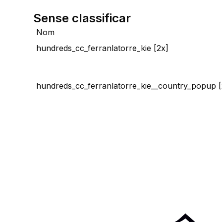
Sense classificar
Nom
hundreds_cc_ferranlatorre_kie [2x]
hundreds_cc_ferranlatorre_kie__country_popup [