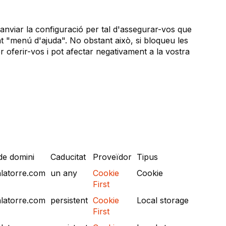
anviar la configuració per tal d'assegurar-vos que
t "menú d'ajuda". No obstant això, si bloqueu les
r oferir-vos i pot afectar negativament a la vostra
e domini
Caducitat
Proveïdor
Tipus
nlatorre.com
un any
Cookie
Cookie
First
nlatorre.com
persistent
Cookie
Local storage
First