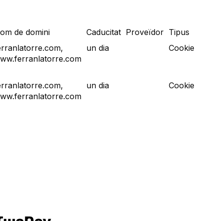
om de domini
Caducitat
Proveïdor
Tipus
erranlatorre.com,
un dia
Cookie
ww.ferranlatorre.com
erranlatorre.com,
un dia
Cookie
ww.ferranlatorre.com