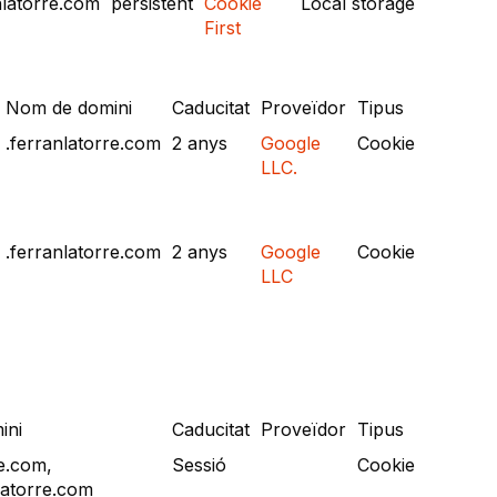
nlatorre.com
persistent
Cookie
Local storage
First
Nom de domini
Caducitat
Proveïdor
Tipus
.ferranlatorre.com
2 anys
Google
Cookie
LLC.
.ferranlatorre.com
2 anys
Google
Cookie
LLC
ini
Caducitat
Proveïdor
Tipus
re.com,
Sessió
Cookie
atorre.com