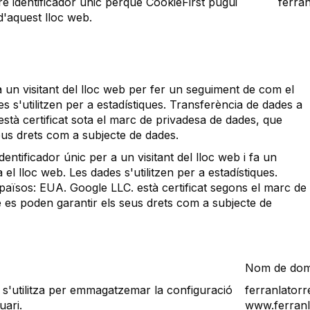
re identificador únic perquè CookieFirst pugui
ferra
 d'aquest lloc web.
a un visitant del lloc web per fer un seguiment de com el
ades s'utilitzen per a estadístiques. Transferència de dades a
stà certificat sota el marc de privadesa de dades, que
eus drets com a subjecte de dades.
tificador únic per a un visitant del lloc web i fa un
a el lloc web. Les dades s'utilitzen per a estadístiques.
països: EUA. Google LLC. està certificat segons el marc de
e es poden garantir els seus drets com a subjecte de
Nom de dom
s'utilitza per emmagatzemar la configuració
ferranlator
uari.
www.ferranl