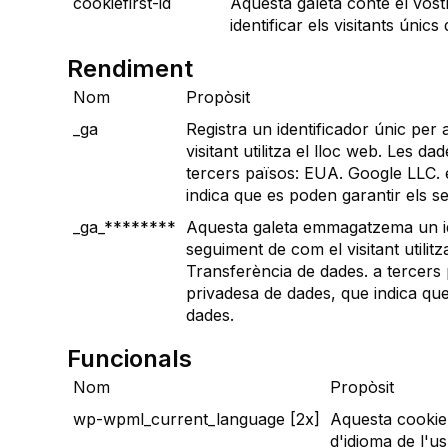
cookiefirst-id
Aquesta galeta conté el vost
identificar els visitants únics
Rendiment
Nom
Propòsit
_ga
Registra un identificador únic per 
visitant utilitza el lloc web. Les d
tercers països: EUA. Google LLC. e
indica que es poden garantir els s
_ga_********
Aquesta galeta emmagatzema un iden
seguiment de com el visitant utilitz
Transferència de dades. a tercers 
privadesa de dades, que indica qu
dades.
Funcionals
Nom
Propòsit
wp-wpml_current_language [2x]
Aquesta cookie 
d'idioma de l'us