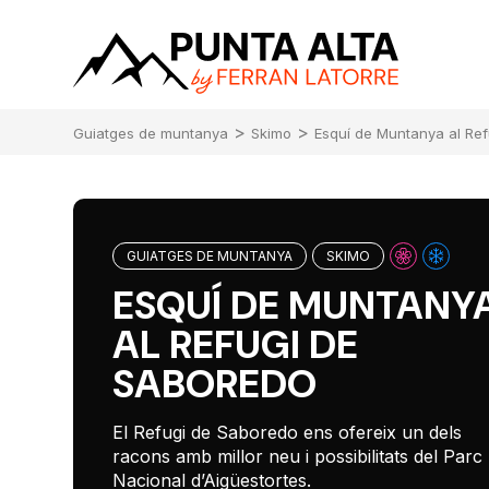
>
>
Guiatges de muntanya
Skimo
Esquí de Muntanya al Re
GUIATGES DE MUNTANYA
SKIMO
ESQUÍ DE MUNTANY
AL REFUGI DE
SABOREDO
El Refugi de Saboredo ens ofereix un dels
racons amb millor neu i possibilitats del Parc
Nacional d’Aigüestortes.