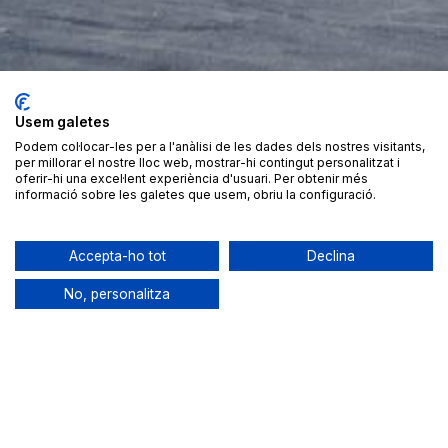
Usem galetes
Podem col·locar-les per a l'anàlisi de les dades dels nostres visitants,
VIU LA MUNTANYA
per millorar el nostre lloc web, mostrar-hi contingut personalitzat i
oferir-hi una excel·lent experiència d'usuari. Per obtenir més
AMB FERRAN LATORRE
informació sobre les galetes que usem, obriu la configuració.
Accepta-ho tot
Declina
No, personalitza