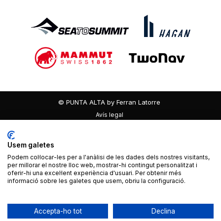
© PUNTA ALTA by Ferran Latorre
Avís legal
Política de privacitat
Política de cookies
Usem galetes
Accessibilitat
Podem col·locar-les per a l'anàlisi de les dades dels nostres visitants,
per millorar el nostre lloc web, mostrar-hi contingut personalitzat i
oferir-hi una excel·lent experiència d'usuari. Per obtenir més
By 100x100net
informació sobre les galetes que usem, obriu la configuració.
Accepta-ho tot
Declina